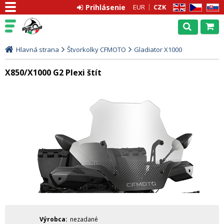
Prihlásenie
EUR
CZK
EN
CZ
SK
Hlavná strana
Štvorkolky CFMOTO
Gladiator X1000
X850/X1000 G2 Plexi štít
Výrobca
nezadané