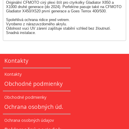
Originální CFMOTO cirý plexi štít pro ctyrkolky Gladiator X850 a
X1000 druhé generace (do 2024). Perfektne pasuje také na CFMOTO
Gladiator X450/X520 první generace a Goes Terrox 400/500.
Spolehlivá ochrana ridice pred vetrem.
Vyrobeno z nárazuvzdorného akrylu.
Odolnost vuci UV zárení zajištuje stabilní vzhled bez žloutnutí.
Snadná instalace.
Kontakty
Kontakty
Obchodné podmienky
Obchodné podmienky
Ochrana osobných úd.
Ochrana osobných údajov