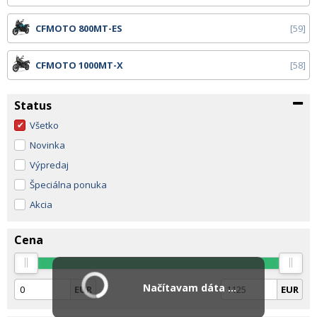
CFMOTO 800MT-ES
59
CFMOTO 1000MT-X
58
Status
Všetko
Novinka
Výpredaj
Špeciálna ponuka
Akcia
Cena
Načítavam dáta ...
EUR
EUR