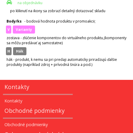
na objednávku
po kliknutí na ikony sa zobrazí detailný dotazovač skladu
Body/ks
- bodová hodnota produktu v promoakcii;
v
varianty
zostava - zlúčenie komponentov do virtuálneho produktu,(komponenty
sa môžu predávať aj samostatne)
H
hák
hák - produkt, k nemu sa pri predaji automaticky priradzujú ďalšie
produkty (napríklad zdroj + prívodná šnúra a pod.)
Kontakty
Kontakty
Obchodné podmienky
Obchodné podmienky