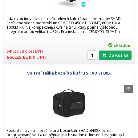
ada dvou inovativních rozšíritelných kufru španelské znacky SHAD.
Perfektne sedne motocyklum CFMOTO 450MT, 800MT, 800MT-X a
1000MT-X. Nejkompaktnejší kufr na trhu, ktery pojme výklopnou
integrální prilbu velikosti až XL. Pro instalaci na CFMOTO 450MT a
skladom
541.67
EUR
bez DPH
Do košíka
666.25
EUR
s DPH
Vnitrní taška bocního kufru SHAD SH38X
Rozširitelná vnitrní brašna pro bocní kufr SHAD SH38X ochrání
prepravované veci a umožnuje jejich snadné odnesení bez nutnosti