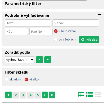
Parametrický filter
Podrobné vyhľadávanie
v tejto vetve
Hľadať
vo všetkých
Zoradiť podľa
Filter skladu
skladom
všetko
1
2
3
4
5