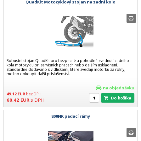
QuadKit Motocyklový stojan na zadní kolo
Robustní stojan QuadKit pro bezpecné a pohodlné zvednutí zadního
kola motocyklu pri servisních pracech nebo delším uskladnení.
Standardne dodáváno s vidlickami, které zvedají motorku za rolny,
možno dokoupit další príslušenství.
na objednávku
49.12
EUR
bez DPH
Do košíka
60.42
EUR
s DPH
800NK padací rámy