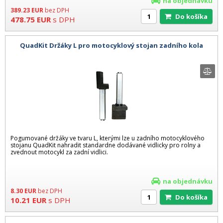
na objednávku
389.23
EUR
bez DPH
Do košíka
478.75
EUR
s DPH
QuadKit Držáky L pro motocyklový stojan zadního kola
Pogumované držáky ve tvaru L, kterými lze u zadního motocyklového
stojanu QuadKit nahradit standardne dodávané vidlicky pro rolny a
zvednout motocykl za zadní vidlici.
na objednávku
8.30
EUR
bez DPH
Do košíka
10.21
EUR
s DPH