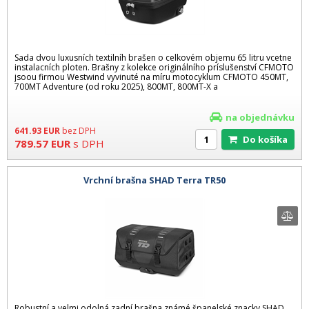
Sada dvou luxusních textilníh brašen o celkovém objemu 65 litru vcetne
instalacních ploten. Brašny z kolekce originálního príslušenství CFMOTO
jsoou firmou Westwind vyvinuté na míru motocyklum CFMOTO 450MT,
700MT Adventure (od roku 2025), 800MT, 800MT-X a
na objednávku
641.93
EUR
bez DPH
Do košíka
789.57
EUR
s DPH
Vrchní brašna SHAD Terra TR50
Robustní a velmi odolná zadní brašna známé španelské znacky SHAD