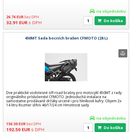
na objednávku
26.76
EUR
bez DPH
Do košíka
32.91
EUR
s DPH
450MT Sada bocních brašen CFMOTO (28 L)
Dve praktické vodotesné off-road brašny pro motocykl 450MT z rady
originálního príslušenství CFMOTO. Jednoduchá instalace na
samostatne prodávané držáky urcené i pro hliníkové kufry. Objem 2x
14 litru Rozmer d/h/v 46/17/24 cm Hmotnost sady
na objednávku
156.50
EUR
bez DPH
Do košíka
192.50
EUR
s DPH