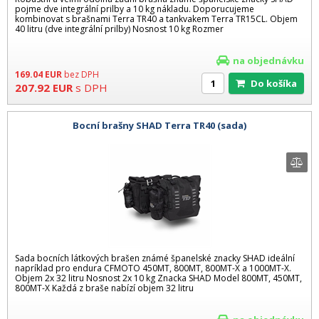
pojme dve integrální prilby a 10 kg nákladu. Doporucujeme
kombinovat s brašnami Terra TR40 a tankvakem Terra TR15CL. Objem
40 litru (dve integrální prilby) Nosnost 10 kg Rozmer
na objednávku
169.04
EUR
bez DPH
Do košíka
207.92
EUR
s DPH
Bocní brašny SHAD Terra TR40 (sada)
Sada bocních látkových brašen známé španelské znacky SHAD ideální
napríklad pro endura CFMOTO 450MT, 800MT, 800MT-X a 1000MT-X.
Objem 2x 32 litru Nosnost 2x 10 kg Znacka SHAD Model 800MT, 450MT,
800MT-X Každá z braše nabízí objem 32 litru