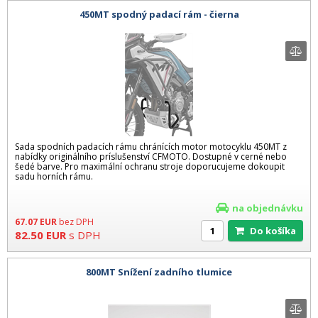
450MT spodný padací rám - čierna
Sada spodních padacích rámu chránících motor motocyklu 450MT z
nabídky originálního príslušenství CFMOTO. Dostupné v cerné nebo
šedé barve. Pro maximální ochranu stroje doporucujeme dokoupit
sadu horních rámu.
na objednávku
67.07
EUR
bez DPH
Do košíka
82.50
EUR
s DPH
800MT Snížení zadního tlumice