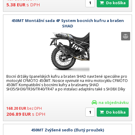
Do košíka
5.38
EUR
s DPH
450MT Montážní sada 4P System bocních kufru a brašen
SHAD
Bocní držáky španelských kufru a brašen SHAD navržené speciálne pro
motocykl CFMOTO 450MT. Nosice vyvinuté na míru motocyklu CFMOTO
450MT Kompatibilní s bocními kufry a brašnamy SHAD
SH35/SH36/TR36/TR40/TR47 a po instalaci adaptéru také s SH38X Díky
na objednávku
168.20
EUR
bez DPH
Do košíka
206.89
EUR
s DPH
450MT Zvýšené sedlo (žlutý proužek)