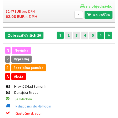
na objednávku
50.47
EUR
bez DPH
Do košíka
62.08
EUR
s DPH
Zobraziť ďalších 20
1
2
3
4
5
N
Novinka
V
Výpredaj
Š
Špeciálna ponuka
A
Akcia
HS
- Hlavný Sklad Šamorín
DS
- Dunajská Streda
je skladom
k dispozícii do 48 hodin
čiastočne skladom