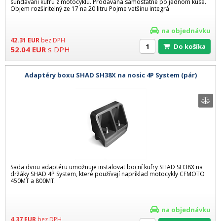
sundávání kufru z motocyklu. Prodávána samostatne po jednom kuse.
Objem rozširitelný ze 17 na 20 litru Pojme vetšinu integrá
na objednávku
42.31
EUR
bez DPH
Do košíka
52.04
EUR
s DPH
Adaptéry boxu SHAD SH38X na nosic 4P System (pár)
Sada dvou adaptéru umožnuje instalovat bocní kufry SHAD SH38X na
držáky SHAD 4P System, které používají napríklad motocykly CFMOTO
450MT a 800MT.
na objednávku
4.37
EUR
bez DPH