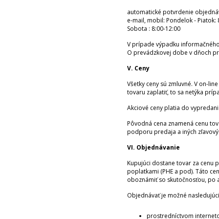
automatické potvrdenie objednáv
e-mail, mobil: Pondelok - Piatok:
Sobota : 8:00-12:00
V prípade výpadku informačného
O prevádzkovej dobe v dňoch prip
V. Ceny
Všetky ceny sú zmluvné. V on-line
tovaru zaplatiť, to sa netýka pr
Akciové ceny platia do vypredan
Pôvodná cena znamená cenu tovar
podporu predaja a iných zľavový
VI. Objednávanie
Kupujúci dostane tovar za cenu 
poplatkami (PHE a pod). Táto ce
oboznámiť so skutočnosťou, po a
Objednávať je možné nasledujúc
prostredníctvom interne