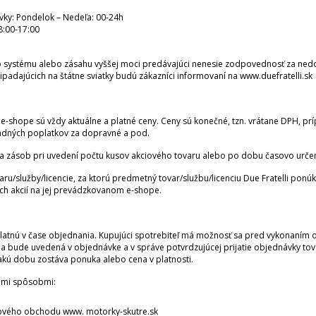
ky: Pondelok – Nedeľa: 00-24h
 8:00-17:00
 systému alebo zásahu vyššej moci predávajúci nenesie zodpovednosť za ned
adajúcich na štátne sviatky budú zákazníci informovaní na www.duefratelli.sk
 e-shope sú vždy aktuálne a platné ceny. Ceny sú konečné, tzn. vrátane DPH, príp
ípadných poplatkov za dopravné a pod.
ia zásob pri uvedení počtu kusov akciového tovaru alebo po dobu časovo urče
u/služby/licencie, za ktorú predmetný tovar/službu/licenciu Due Fratelli po
ch akcií na jej prevádzkovanom e-shope.
platnú v čase objednania. Kupujúci spotrebiteľ má možnosť sa pred vykonaním
na bude uvedená v objednávke a v správe potvrdzujúcej prijatie objednávky to
kú dobu zostáva ponuka alebo cena v platnosti.
imi spôsobmi:
tového obchodu www. motorky-skutre.sk