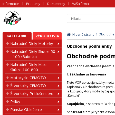
Informácie
Produkty
Dokumenty
Vaša firma
Hlavná strana
Obchodné 
KATEGÓRIE
VÝROBCOVIA
Nahradné Diely Motorky
Obchodné podmienky
Nahradné Diely Skútre 50
Obchodné pod
- 100 /Babetta
Nahradné Diely Maxi
Všeobecné obchodné podmienky
Skútre 100-800
I. Základné ustanovenia
Motocykle CFMOTO
Tieto VOP upravujú vzťahy medzi 
Štvorkolky CFMOTO
zapísaná v Obchodnom registri Ok
je kupujúci, ktorý môže byť aj s
Štvorkolky Príslušenstvo
„Kontakt“ .
Prilby
Kupujúcim
je spotrebiteľ alebo 
Pánske Oblečenie
Spotrebiteľom
je fyzická osoba