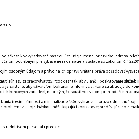
 s.r.o.
od zákazníkov vyžadované nasledujúce údaje: meno, priezvisko, adresa, telefónn
 účelom potrebným pre vybavenie reklamácie a v súlade so zákonom č. 122201
vojím osobným údajom a právo na ich opravu vrátane práva požadovať vysvetle
tnutí súhlasu zapracovávať tzv. "cookies" tak, aby uľahčil poskytovanie služieb
 a je zaistené, aby užívateľom boli známe informácie, ktoré sa ukladajú do k
 ich koncových zariadení, napr. tým, že spustí vo svojom prehliadači funkcion
zania trestnej činnosti a minimalizácie škôd vyhradzuje právo odmietnuť objedn
pade problémov s objednávkou môže kupujúci kontaktovať predávajúceho e-mailo
rostredníctvom personálu predajcu: