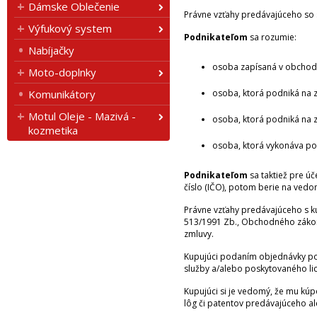
Dámske Oblečenie
Právne vzťahy predávajúceho so s
Výfukový system
Podnikateľom
sa rozumie:
Nabíjačky
osoba zapísaná v obchodn
Moto-doplnky
Komunikátory
osoba, ktorá podniká na 
Motul Oleje - Mazivá -
osoba, ktorá podniká na 
kozmetika
osoba, ktorá vykonáva po
Podnikateľom
sa taktiež pre úč
číslo (IČO), potom berie na vedo
Právne vzťahy predávajúceho s ku
513/1991 Zb., Obchodného zákonn
zmluvy.
Kupujúci podaním objednávky pot
služby a/alebo poskytovaného li
Kupujúci si je vedomý, že mu kú
lôg či patentov predávajúceho al