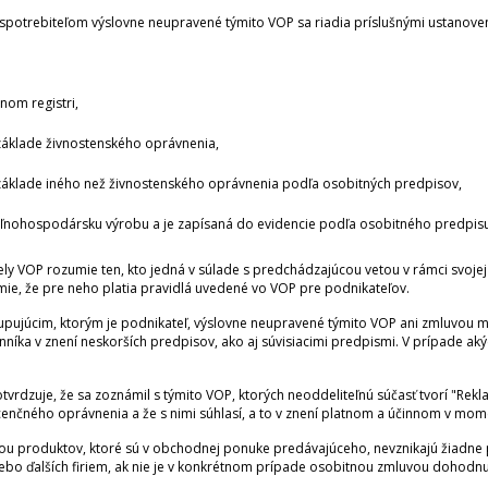
potrebiteľom výslovne neupravené týmito VOP sa riadia príslušnými ustanovenia
om registri,
základe živnostenského oprávnenia,
základe iného než živnostenského oprávnenia podľa osobitných predpisov,
ľnohospodársku výrobu a je zapísaná do evidencie podľa osobitného predpisu
ely VOP rozumie ten, kto jedná v súlade s predchádzajúcou vetou v rámci svojej 
mie, že pre neho platia pravidlá uvedené vo VOP pre podnikateľov.
pujúcim, ktorým je podnikateľ, výslovne neupravené týmito VOP ani zmluvou me
íka v znení neskorších predpisov, ako aj súvisiacimi predpismi. V prípade ak
vrdzuje, že sa zoznámil s týmito VOP, ktorých neoddeliteľnú súčasť tvorí "R
cenčného oprávnenia a že s nimi súhlasí, a to v znení platnom a účinnom v mo
pou produktov, ktoré sú v obchodnej ponuke predávajúceho, nevznikajú žiadne 
ebo ďalších firiem, ak nie je v konkrétnom prípade osobitnou zmluvou dohodnu