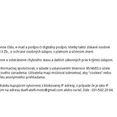
e číslo, e-mail a podpis či digitálny podpis. Všetky takto získané osobné
3 Zb., o ochrane osobných údajov, v platnom a účinnom znení.
nie a odstránenie chybného stavu a ďalších zákonných práv k týmto údajom.
 informačnej spoločnosti, v súlade s ustanovením Smernice 95/46/ES o účele
oncového zariadenia. Užívatelia majú možnosť odmietnuť, aby "cookies" nebo
alitu anonymného prehliadania.
ávku kupujúcim vytvorenú z blokovanej IP adresy, v prípade že je táto IP
m na adresu duefratelli.moto@gmail.com alebo na tel. čísle : 031/562 20 64.