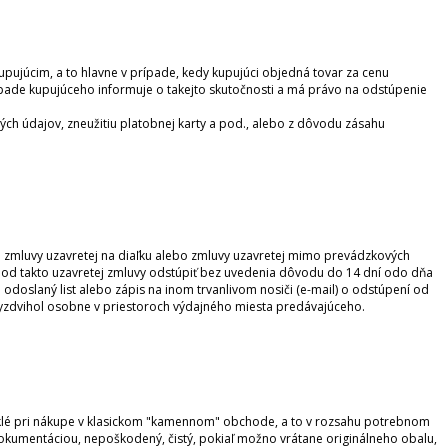
pujúcim, a to hlavne v prípade, kedy kupujúci objedná tovar za cenu
ade kupujúceho informuje o takejto skutočnosti a má právo na odstúpenie
ých údajov, zneužitiu platobnej karty a pod., alebo z dôvodu zásahu
de zmluvy uzavretej na diaľku alebo zmluvy uzavretej mimo prevádzkových
o od takto uzavretej zmluvy odstúpiť bez uvedenia dôvodu do 14 dní odo dňa
 odoslaný list alebo zápis na inom trvanlivom nosiči (e-mail) o odstúpení od
vyzdvihol osobne v priestoroch výdajného miesta predávajúceho.
yklé pri nákupe v klasickom "kamennom" obchode, a to v rozsahu potrebnom
u dokumentáciou, nepoškodený, čistý, pokiaľ možno vrátane originálneho obalu,