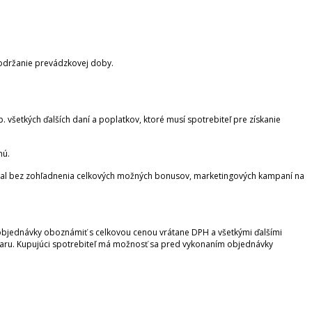
održanie prevádzkovej doby.
. všetkých ďalších daní a poplatkov, ktoré musí spotrebiteľ pre získanie
nú.
núkal bez zohľadnenia celkových možných bonusov, marketingových kampaní na
 objednávky oboznámiť s celkovou cenou vrátane DPH a všetkými ďalšími
varu. Kupujúci spotrebiteľ má možnosť sa pred vykonaním objednávky