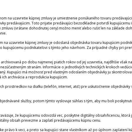
vrhom na uzavretie kúpnej zmluvy je umiestnenie ponúkaného tovaru predávajú
ávky predávajúcim. Toto prijatie predávajúci bezodkladne potvrdí kupujúcemu 
ú zmluvu (vrátane dohodnutej ceny) možno meniť alebo rušiť len na základe do
nie.
rhom na uzavretie kúpnej zmluvy je odoslaná objednávka tovaru kupujúcim po
 kupujúcemu podnikateľovi s týmto jeho návrhom. Za prípadné chyby pri pren
archivovaná po dobu najmenej piatich rokov od jej uzavretia, najdlhšie však 
ím nezúčastneným stranám. Informácie o jednotlivých technických krokoch vedúc
ný. Kupujúci má možnosť pred vlastným odoslaním objednávky ju skontrolovať a
 ich archivácia a reprodukcia kupujúcim.
 prostriedkov na diaľku (telefón, internet, atď.) pre uskutočnenie objednávky s
bjednávané služby, potom týmto vyslovuje súhlas s tým, aby mu boli poskytnut
aväzuje, že kupujúcemu odovzdá vec, poskytne digitálny obsah/licenciu, ktorá 
igitálny obsah prevezme a zaplatí predávajúcemu kúpnu cenu.
cke právo k veci, a preto sa kupujúci stane vlastníkom až po úplnom zaplatení k