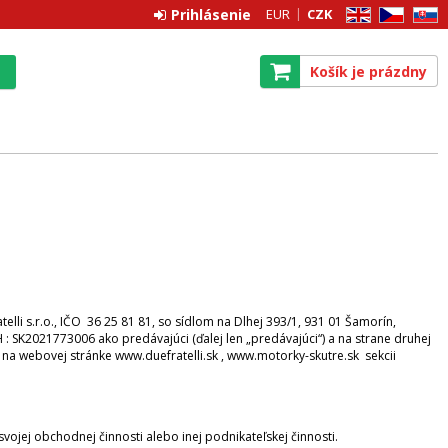
Prihlásenie
EUR
CZK
EN
CZ
SK
Košík je prázdny
lli s.r.o., IČO 36 25 81 81, so sídlom na Dlhej 393/1, 931 01 Šamorín,
: SK2021773006 ako predávajúci (ďalej len „predávajúci“) a na strane druhej
é na webovej stránke www.duefratelli.sk , www.motorky-skutre.sk sekcii
svojej obchodnej činnosti alebo inej podnikateľskej činnosti.