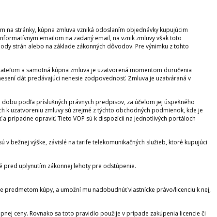
cim na stránky, kúpna zmluva vzniká odoslaním objednávky kupujúcim
informatívnym emailom na zadaný email, na vznik zmluvy však toto
hody strán alebo na základe zákonných dôvodov. Pre výnimku z tohto
dnikateľom a samotná kúpna zmluva je uzatvorená momentom doručenia
esení dát predávajúci nenesie zodpovednosť. Zmluva je uzatváraná v
na dobu podľa príslušných právnych predpisov, za účelom jej úspešného
ich k uzatvoreniu zmluvy sú zrejmé z týchto obchodných podmienok, kde je
 prípadne opraviť. Tieto VOP sú k dispozícii na jednotlivých portáloch
ú v bežnej výške, závislé na tarife telekomunikačných služieb, ktoré kupujúci
é pred uplynutím zákonnej lehoty pre odstúpenie.
je predmetom kúpy, a umožní mu nadobudnúť vlastnícke právo/licenciu k nej,
úpnej ceny. Rovnako sa toto pravidlo použije v prípade zakúpenia licencie či