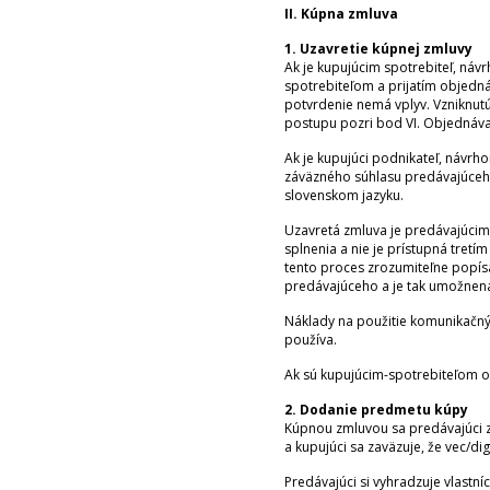
II. Kúpna zmluva
1. Uzavretie kúpnej zmluvy
Ak je kupujúcim spotrebiteľ, ná
spotrebiteľom a prijatím objedn
potvrdenie nemá vplyv. Vzniknut
postupu pozri bod VI. Objednáva
Ak je kupujúci podnikateľ, náv
záväzného súhlasu predávajúceho
slovenskom jazyku.
Uzavretá zmluva je predávajúcim 
splnenia a nie je prístupná tret
tento proces zrozumiteľne popísa
predávajúceho a je tak umožnená
Náklady na použitie komunikačných
používa.
Ak sú kupujúcim-spotrebiteľom o
2. Dodanie predmetu kúpy
Kúpnou zmluvou sa predávajúci z
a kupujúci sa zaväzuje, že vec/d
Predávajúci si vyhradzuje vlastní