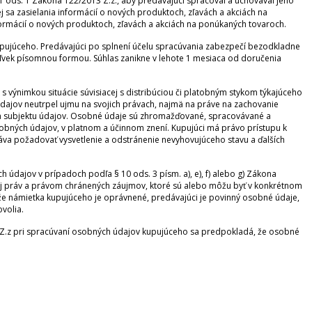
1 ods. 1 Zákona 122/2013 Z.z., aby predávajúci spracoval a uchovával jeho
j sa zasielania informácií o nových produktoch, zľavách a akciách na
formácií o nových produktoch, zľavách a akciách na ponúkaných tovaroch.
upujúceho. Predávajúci po splnení účelu spracúvania zabezpečí bezodkladne
ľvek písomnou formou. Súhlas zanikne v lehote 1 mesiaca od doručenia
s výnimkou situácie súvisiacej s distribúciou či platobným stykom týkajúceho
údajov neutrpel ujmu na svojich právach, najmä na práve na zachovanie
a subjektu údajov. Osobné údaje sú zhromažďované, spracovávané a
obných údajov, v platnom a účinnom znení. Kupujúci má právo prístupu k
va požadovať vysvetlenie a odstránenie nevyhovujúceho stavu a ďalších
údajov v prípadoch podľa § 10 ods. 3 písm. a), e), f) alebo g) Zákona
 práv a právom chránených záujmov, ktoré sú alebo môžu byť v konkrétnom
 námietka kupujúceho je oprávnené, predávajúci je povinný osobné údaje,
volia.
3 Z.z pri spracúvaní osobných údajov kupujúceho sa predpokladá, že osobné