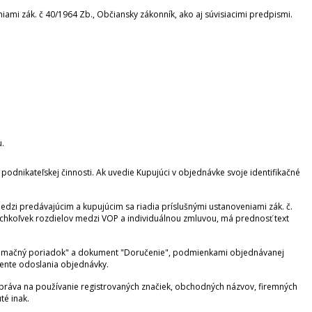
mi zák. č 40/1964 Zb., Občiansky zákonník, ako aj súvisiacimi predpismi.
.
podnikateľskej činnosti. Ak uvedie Kupujúci v objednávke svoje identifikačné
dzi predávajúcim a kupujúcim sa riadia príslušnými ustanoveniami zák. č.
ýchkoľvek rozdielov medzi VOP a individuálnou zmluvou, má prednosť text
eklamačný poriadok" a dokument "Doručenie", podmienkami objednávanej
mente odoslania objednávky.
práva na používanie registrovaných značiek, obchodných názvov, firemných
té inak.