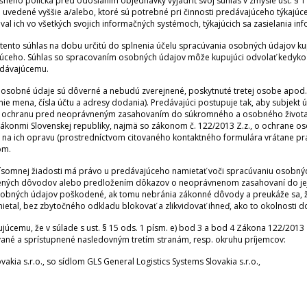
šného políčka pred odoslaním objednávky vyjadriť svoj súhlas v zmysle ust. § 1
ú uvedené vyššie a/alebo, ktoré sú potrebné pri činnosti predávajúceho týkajúce
l ich vo všetkých svojich informačných systémoch, týkajúcich sa zasielania in
tento súhlas na dobu určitú do splnenia účelu spracúvania osobných údajov k
júceho. Súhlas so spracovaním osobných údajov môže kupujúci odvolať kedyko
edávajúcemu.
y osobné údaje sú dôverné a nebudú zverejnené, poskytnuté tretej osobe apod. 
 mena, čísla účtu a adresy dodania). Predávajúci postupuje tak, aby subjekt 
á na ochranu pred neoprávneným zasahovaním do súkromného a osobného život
zákonmi Slovenskej republiky, najmä so zákonom č. 122/2013 Z.z., o ochrane os
a ich opravu (prostredníctvom citovaného kontaktného formulára vrátane prá
om.
ísomnej žiadosti má právo u predávajúceho namietať voči spracúvaniu osobných 
ených dôvodov alebo predložením dôkazov o neoprávnenom zasahovaní do jej
obných údajov poškodené, ak tomu nebránia zákonné dôvody a preukáže sa, že
ietal, bez zbytočného odkladu blokovať a zlikvidovať ihneď, ako to okolnosti do
júcemu, že v súlade s ust. § 15 ods. 1 písm. e) bod 3 a bod 4 Zákona 122/201
né a sprístupnené nasledovným tretím stranám, resp. okruhu príjemcov:
akia s.r.o., so sídlom GLS General Logistics Systems Slovakia s.r.o.,