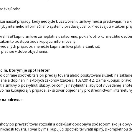
edávajúceho
žu nastáť prípady, kedy nedôjde k uzatvoreniu zmluvy medzi predávajúcim a ku
yby interného informačného systému predávajúceho. Predávajúci v takom príp
prehlásiť kúpnu zmluvu za neplatne uzatvorenú, pokiaľ došlo ku zneužitiu osobn
 takomto postupu bude kupujúci informovaný.
 uvedených prípadoch nemôže kúpna zmluva platne vzniknúť.
u platnou v dobe objednania.
cim, ktorým je spotrebiteľ
o ochrane spotrebiteľa pri predaji tovaru alebo poskytovaní služieb na zákla
ene a doplnení niektorých zákonov (zákon č. 102/2014 Z. z.) má kupujúci práv
ia zmluvy o poskytnutí služby, pričom je nevyhnutné, aby bol v uvedenej lehote
o má kupujúci aj v prípade, ak si tovar objednaný prostredníctvom internetu 
e na adresu:
 lehoty po prevzatí tovar rozbaliť a odskúšať obdobným spôsobom ako je obv
 funkčnosti tovaru. Tovar by mal kupujúci spotrebiteľ vrátiť úplný, s kompletno