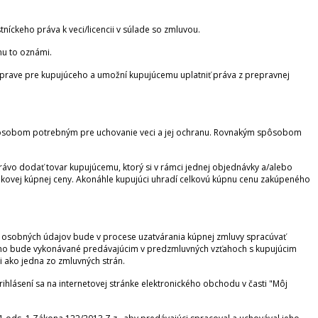
íckeho práva k veci/licencii v súlade so zmluvou.
mu to oznámi.
prave pre kupujúceho a umožní kupujúcemu uplatniť práva z prepravnej
om spôsobom potrebným pre uchovanie veci a jej ochranu. Rovnakým spôsobom
ávo dodať tovar kupujúcemu, ktorý si v rámci jednej objednávky a/alebo
lkovej kúpnej ceny. Akonáhle kupujúci uhradí celkovú kúpnu cenu zakúpeného
ne osobných údajov bude v procese uzatvárania kúpnej zmluvy spracúvať
eho bude vykonávané predávajúcim v predzmluvných vzťahoch s kupujúcim
i ako jedna zo zmluvných strán.
rihlásení sa na internetovej stránke elektronického obchodu v časti "Môj