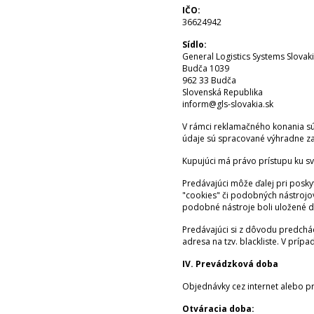
IČO:
36624942
Sídlo:
General Logistics Systems Slovakia
Budča 1039
962 33 Budča
Slovenská Republika
inform@gls-slovakia.sk
V rámci reklamačného konania sú 
údaje sú spracované výhradne za
Kupujúci má právo prístupu ku s
Predávajúci môže ďalej pri posky
"cookies" či podobných nástrojov
podobné nástroje boli uložené do
Predávajúci si z dôvodu predchád
adresa na tzv. blackliste. V prí
IV. Prevádzková doba
Objednávky cez internet alebo p
Otváracia doba: