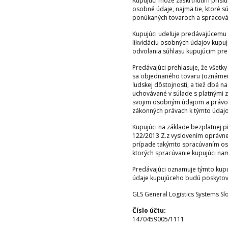
Kupujúci môže zaškrtnutím príslu
osobné údaje, najmä tie, ktoré s
ponúkaných tovaroch a spracováva
Kupujúci udeľuje predávajúcemu 
likvidáciu osobných údajov kupu
odvolania súhlasu kupujúcim pr
Predávajúci prehlasuje, že všetk
sa objednaného tovaru (oznámenie
ľudskej dôstojnosti, a tiež db
uchovávané v súlade s platnými 
svojim osobným údajom a právo n
zákonných právach k týmto údaj
Kupujúci na základe bezplatnej p
122/2013 Z.z vyslovením oprávn
prípade takýmto spracúvaním os
ktorých spracúvanie kupujúci nam
Predávajúci oznamuje týmto kupu
údaje kupujúceho budú poskytova
GLS General Logistics Systems Slov
Číslo účtu:
1470459005/1111