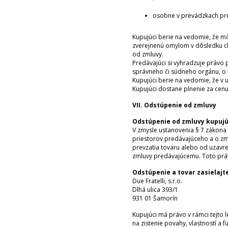
osobne v prevádzkach pr
Kupujúci berie na vedomie, že mô
zverejnenú omylom v dôsledku ch
od zmluvy.
Predávajúci si vyhradzuje právo 
správneho či súdneho orgánu, o
Kupujúci berie na vedomie, že v
Kupujúci dostane plnenie za cen
VII. Odstúpenie od zmluvy
Odstúpenie od zmluvy kupujú
V zmysle ustanovenia § 7 zákona 
priestorov predávajúceho a o zm
prevzatia tovaru alebo od uzavret
zmluvy predávajúcemu. Toto práv
Odstúpenie a tovar zasielajt
Due Fratelli, s.r.o.
Dlhá ulica 393/1
931 01 Šamorín
Kupujúci má právo v rámci tejto
na zistenie povahy, vlastností a