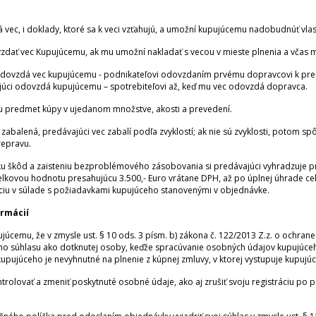
ec, i doklady, ktoré sa k veci vzťahujú, a umožní kupujúcemu nadobudnúť vlastn
vzdať vec Kupujúcemu, ak mu umožní nakladať s vecou v mieste plnenia a včas 
 odovzdá vec kupujúcemu - podnikateľovi odovzdaním prvému dopravcovi k pre
júci odovzdá kupujúcemu – spotrebiteľovi až, keď mu vec odovzdá dopravca.
 predmet kúpy v ujedanom množstve, akosti a prevedení.
c zabalená, predávajúci vec zabalí podľa zvyklostí; ak nie sú zvyklosti, pot
repravu.
ku škôd a zaisteniu bezproblémového zásobovania si predávajúci vyhradzuje pr
elkovou hodnotu presahujúcu 3.500,- Euro vrátane DPH, až po úplnej úhrade ce
íciu v súlade s požiadavkami kupujúceho stanovenými v objednávke.
ormácií
úcemu, že v zmysle ust. § 10 ods. 3 písm. b) zákona č. 122/2013 Z.z. o ochra
ho súhlasu ako dotknutej osoby, keďže spracúvanie osobných údajov kupujúc
pujúceho je nevyhnutné na plnenie z kúpnej zmluvy, v ktorej vystupuje kupujúc
rolovať a zmeniť poskytnuté osobné údaje, ako aj zrušiť svoju registráciu po p