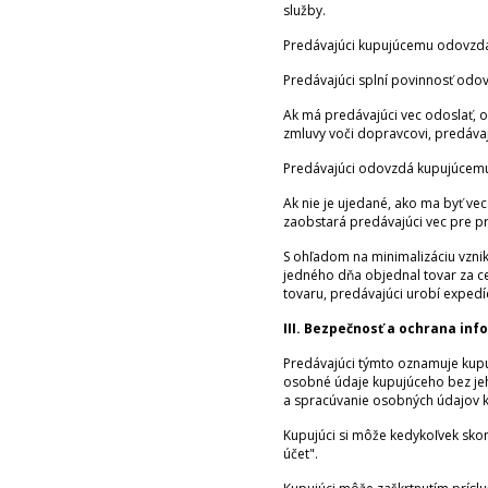
služby.
Predávajúci kupujúcemu odovzdá v
Predávajúci splní povinnosť odo
Ak má predávajúci vec odoslať,
zmluvy voči dopravcovi, predáva
Predávajúci odovzdá kupujúcemu
Ak nie je ujedané, ako ma byť ve
zaobstará predávajúci vec pre p
S ohľadom na minimalizáciu vzni
jedného dňa objednal tovar za c
tovaru, predávajúci urobí exped
III. Bezpečnosť a ochrana inf
Predávajúci týmto oznamuje kupuj
osobné údaje kupujúceho bez je
a spracúvanie osobných údajov ku
Kupujúci si môže kedykoľvek skont
účet".