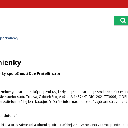
podmienky
mienky
 spoločnosti Due Fratelli, s.r.o.
zmluvnými stranami kúpnej zmluvy, kedy na jednej strane je spoločnosť Due Frate
resného súdu Trnava, Oddiel: Sro, Vložka č. 14574/T, DIČ: 2021773006, IČ DPH 
potrebiteľom (ďalej len „kupujúci“). Ďalšie informácie o predávajúcom sú uveden
podnikateľ.
, ktorá pri uzatváraní a plnení spotrebiteľskej zmluvy nekoná v rámci predmetu 