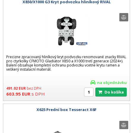
X850/X1000 G3 Kryt podvozku hliníkový RIVAL
Precizne zpracovaný hliníkový kryt podvozku renomované znacky RIVAL
pro ctyrkolky CFMOTO Gladiator X850 a X1000 tretí generace (2024+).
Balení obsahuje kompletní ochranu podvozku vcetne krytu ramen a
veškerý instalacní materiál.
na objednávku
491.02
EUR
bez DPH
Do košíka
603.95
EUR
s DPH
X625 Prední box Tesseract X6F