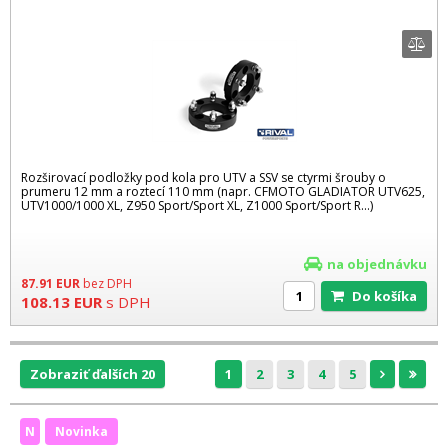
Rozširovací podložky pod kola pro UTV a SSV se ctyrmi šrouby o
prumeru 12 mm a roztecí 110 mm (napr. CFMOTO GLADIATOR UTV625,
UTV1000/1000 XL, Z950 Sport/Sport XL, Z1000 Sport/Sport R...)
na objednávku
87.91
EUR
bez DPH
Do košíka
108.13
EUR
s DPH
Zobraziť ďalších 20
1
2
3
4
5
N
Novinka