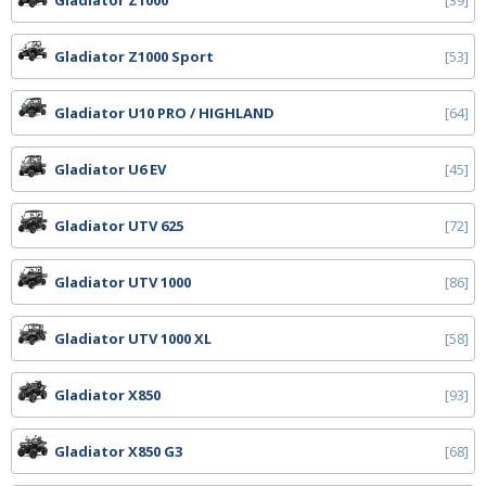
Gladiator Z1000
39
Gladiator Z1000 Sport
53
Gladiator U10 PRO / HIGHLAND
64
Gladiator U6 EV
45
Gladiator UTV 625
72
Gladiator UTV 1000
86
Gladiator UTV 1000 XL
58
Gladiator X850
93
Gladiator X850 G3
68