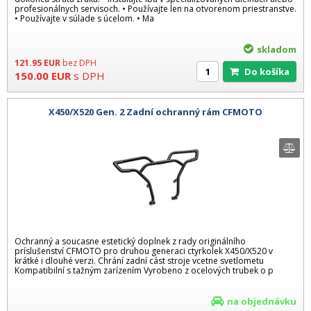
profesionálnych servisoch. • Používajte len na otvorenom priestranstve.
• Používajte v súlade s úcelom. • Ma
skladom
121.95
EUR
bez DPH
Do košíka
150.00
EUR
s DPH
X450/X520 Gen. 2 Zadní ochranný rám CFMOTO
Ochranný a soucasne estetický doplnek z rady originálního
príslušenství CFMOTO pro druhou generaci ctyrkolek X450/X520 v
krátké i dlouhé verzi. Chrání zadní cást stroje vcetne svetlometu
Kompatibilní s tažným zarízením Vyrobeno z ocelových trubek o p
na objednávku