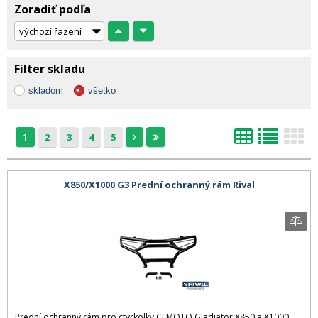
Zoradiť podľa
Filter skladu
skladom
všetko
1
2
3
4
5
X850/X1000 G3 Prední ochranný rám Rival
Prední ochranný rám pro ctyrkolky CFMOTO Gladiator X850 a X1000