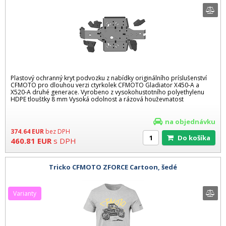
Plastový ochranný kryt podvozku z nabídky originálního príslušenství
CFMOTO pro dlouhou verzi ctyrkolek CFMOTO Gladiator X450-A a
X520-A druhé generace. Vyrobeno z vysokohustotního polyethylenu
HDPE tlouštky 8 mm Vysoká odolnost a rázová houževnatost
na objednávku
374.64
EUR
bez DPH
Do košíka
460.81
EUR
s DPH
Tricko CFMOTO ZFORCE Cartoon, šedé
varianty