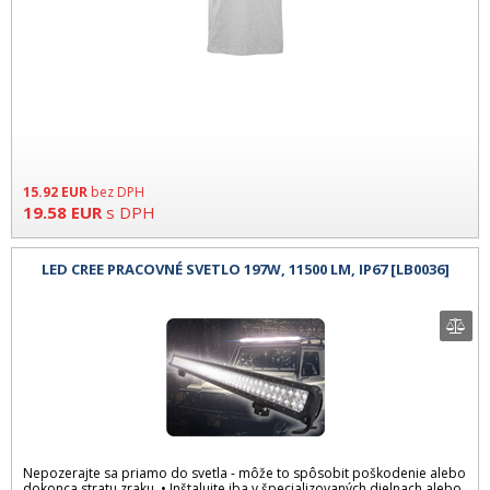
15.92
EUR
bez DPH
19.58
EUR
s DPH
LED CREE PRACOVNÉ SVETLO 197W, 11500 LM, IP67 [LB0036]
Nepozerajte sa priamo do svetla - môže to spôsobit poškodenie alebo
dokonca stratu zraku. • Inštalujte iba v špecializovaných dielnach alebo