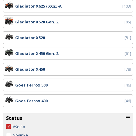
Gladiator X625 / X625-A
103
Gladiator X520 Gen. 2
85
Gladiator X520
81
Gladiator X450 Gen. 2
61
Gladiator X450
78
Goes Terrox 500
46
Goes Terrox 400
46
Status
Všetko
Novinka