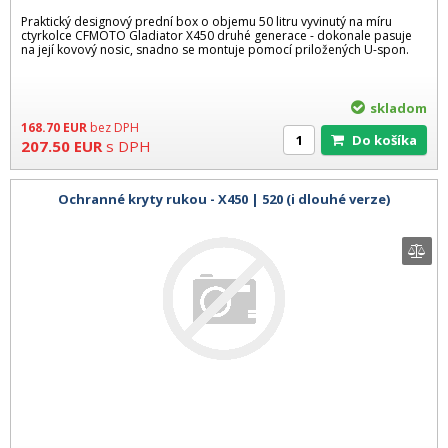
Praktický designový prední box o objemu 50 litru vyvinutý na míru
ctyrkolce CFMOTO Gladiator X450 druhé generace - dokonale pasuje
na její kovový nosic, snadno se montuje pomocí priložených U-spon.
skladom
168.70
EUR
bez DPH
Do košíka
207.50
EUR
s DPH
Ochranné kryty rukou - X450 | 520 (i dlouhé verze)