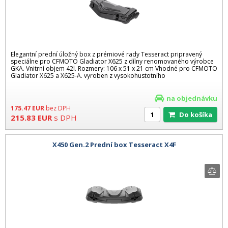
Elegantní prední úložný box z prémiové rady Tesseract pripravený
speciálne pro CFMOTO Gladiator X625 z dílny renomovaného výrobce
GKA. Vnitrní objem 42l. Rozmery: 106 x 51 x 21 cm Vhodné pro CFMOTO
Gladiator X625 a X625-A. vyroben z vysokohustotního
na objednávku
175.47
EUR
bez DPH
Do košíka
215.83
EUR
s DPH
X450 Gen.2 Prední box Tesseract X4F