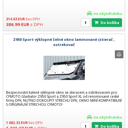
na objednávku
314.63
EUR
bez DPH
Do košíka
386.99
EUR
s DPH
Z950 Sport výklopné čelné okno laminované (stierač ,
ostrekovač
Bezpecnostní kalené výklopné okno se steracem a ostrikovacem pro
CFMOTO Gladiator Z950 Sport a Z950 Sport XL od renomované ceské
firmy DFK. NUTNO DOKOUPIT STRECHU DFK, OKNO NENÍ KOMPATIBILNÍ
S ORIGINÁLNÍ STRECHOU CFMOTO!
na objednávku
1 082.33
EUR
bez DPH
Do košíka