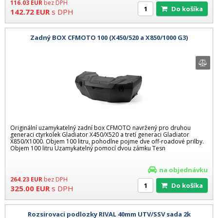
116.03
EUR
bez DPH
Do košíka
142.72
EUR
s DPH
Zadný BOX CFMOTO 100 (X450/520 a X850/1000 G3)
Originální uzamykatelný zadní box CFMOTO navržený pro druhou
generaci ctyrkolek Gladiator X450/X520 a tretí generaci Gladiator
X850/X1000. Objem 100 litru, pohodlne pojme dve off-roadové prilby.
Objem 100 litru Uzamykatelný pomocí dvou zámku Tesn
na objednávku
264.23
EUR
bez DPH
Do košíka
325.00
EUR
s DPH
Rozsirovaci podlozky RIVAL 40mm UTV/SSV sada 2k