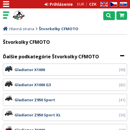
Prihlásenie
EUR
CZK
EN
CZ
SK
Hlavná strana
Štvorkolky CFMOTO
Štvorkolky CFMOTO
Ďalšie podkategórie Štvorkolky CFMOTO
Gladiator X1000
90
Gladiator X1000 G3
82
Gladiator Z950 Sport
41
Gladiator Z950 Sport XL
36