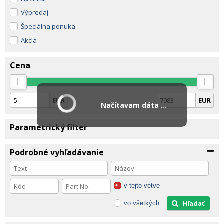
Výpredaj
Špeciálna ponuka
Akcia
Cena
EUR
EUR
Načítavam dáta ...
Parametrický filter
Podrobné vyhľadávanie
v tejto vetve
Hľadať
vo všetkých