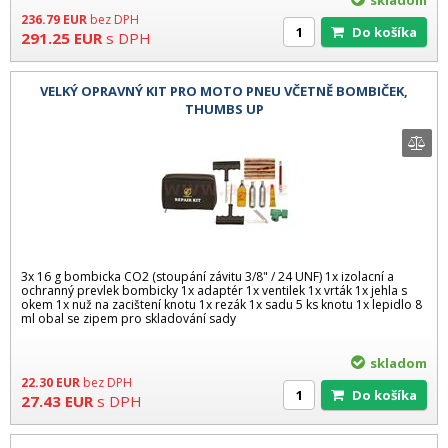
236.79
EUR
bez DPH
Do košíka
291.25
EUR
s DPH
VELKÝ OPRAVNÝ KIT PRO MOTO PNEU VČETNĚ BOMBIČEK,
THUMBS UP
3x 16 g bombicka CO2 (stoupání závitu 3/8" / 24 UNF) 1x izolacní a
ochranný prevlek bombicky 1x adaptér 1x ventilek 1x vrták 1x jehla s
okem 1x nuž na zacištení knotu 1x rezák 1x sadu 5 ks knotu 1x lepidlo 8
ml obal se zipem pro skladování sady
skladom
22.30
EUR
bez DPH
Do košíka
27.43
EUR
s DPH