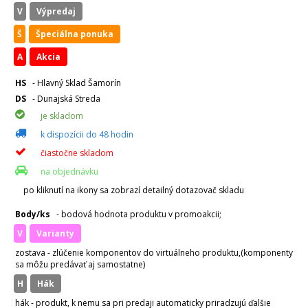
V
Výpredaj
Š
Špeciálna ponuka
A
Akcia
HS
- Hlavný Sklad Šamorín
DS
- Dunajská Streda
je skladom
k dispozícii do 48 hodin
čiastočne skladom
na objednávku
po kliknutí na ikony sa zobrazí detailný dotazovač skladu
Body/ks
- bodová hodnota produktu v promoakcii;
v
varianty
zostava - zlúčenie komponentov do virtuálneho produktu,(komponenty
sa môžu predávať aj samostatne)
H
hák
hák - produkt, k nemu sa pri predaji automaticky priradzujú ďalšie