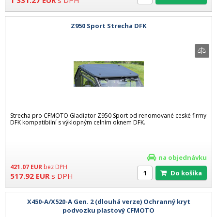
1 331.27
EUR
s DPH
Z950 Sport Strecha DFK
Strecha pro CFMOTO Gladiator Z950 Sport od renomované ceské firmy
DFK kompatibilní s výklopným celním oknem DFK.
na objednávku
421.07
EUR
bez DPH
Do košíka
517.92
EUR
s DPH
X450-A/X520-A Gen. 2 (dlouhá verze) Ochranný kryt
podvozku plastový CFMOTO