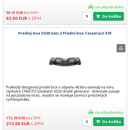
na objednávku
50.41
EUR
bez DPH
Do košíka
62.00
EUR
s DPH
Predný box X520 Gen.2 Přední box Tesseract X5F
Praktický designový prední box o objemu 40 litru vyvinutý na míru
ctyrkolce CFMOTO Gladiator X520 druhé generace - dokonale pasuje
na její plastový nosic, snadno se montuje pomocí priložených
rychloupínáku.
na objednávku
172.36
EUR
bez DPH
Do košíka
212.00
EUR
s DPH