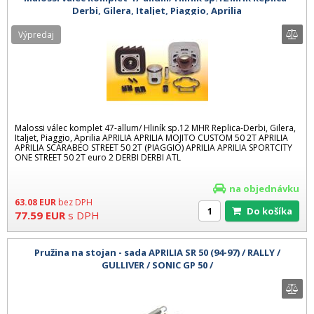
Derbi, Gilera, Italjet, Piaggio, Aprilia
Výpredaj
Malossi válec komplet 47-allum/ Hliník sp.12 MHR Replica-Derbi, Gilera,
Italjet, Piaggio, Aprilia APRILIA APRILIA MOJITO CUSTOM 50 2T APRILIA
APRILIA SCARABEO STREET 50 2T (PIAGGIO) APRILIA APRILIA SPORTCITY
ONE STREET 50 2T euro 2 DERBI DERBI ATL
na objednávku
63.08
EUR
bez DPH
Do košíka
77.59
EUR
s DPH
Pružina na stojan - sada APRILIA SR 50 (94-97) / RALLY /
GULLIVER / SONIC GP 50 /