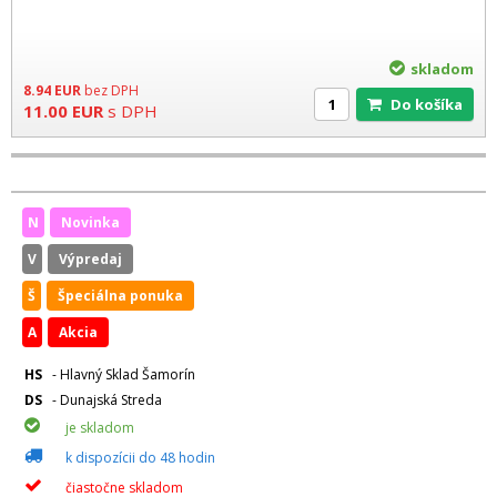
skladom
8.94
EUR
bez DPH
Do košíka
11.00
EUR
s DPH
N
Novinka
V
Výpredaj
Š
Špeciálna ponuka
A
Akcia
HS
- Hlavný Sklad Šamorín
DS
- Dunajská Streda
je skladom
k dispozícii do 48 hodin
čiastočne skladom