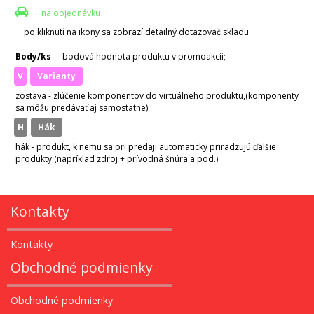
na objednávku
po kliknutí na ikony sa zobrazí detailný dotazovač skladu
Body/ks
- bodová hodnota produktu v promoakcii;
v
varianty
zostava - zlúčenie komponentov do virtuálneho produktu,(komponenty
sa môžu predávať aj samostatne)
H
hák
hák - produkt, k nemu sa pri predaji automaticky priradzujú ďalšie
produkty (napríklad zdroj + prívodná šnúra a pod.)
Kontakty
Kontakty
Obchodné podmienky
Obchodné podmienky