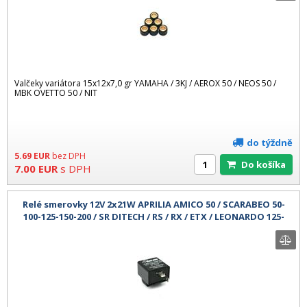
Valčeky variátora 15x12x7,0 gr YAMAHA / 3KJ / AEROX 50 / NEOS 50 /
MBK OVETTO 50 / NIT
do týždně
5.69
EUR
bez DPH
Do košíka
7.00
EUR
s DPH
Relé smerovky 12V 2x21W APRILIA AMICO 50 / SCARABEO 50-
100-125-150-200 / SR DITECH / RS / RX / ETX / LEONARDO 125-
150-250 / SR 125