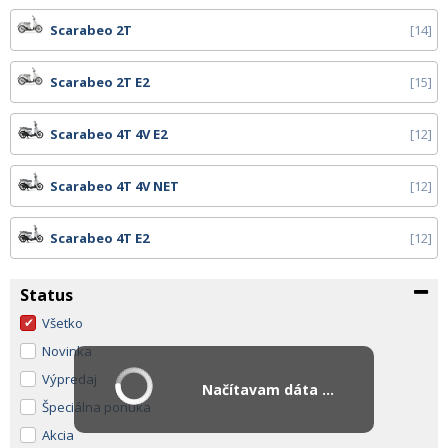
Scarabeo 2T
14
Scarabeo 2T E2
15
Scarabeo 4T 4V E2
12
Scarabeo 4T 4V NET
12
Scarabeo 4T E2
12
Status
Všetko
Novinka
Výpredaj
Načítavam dáta ...
Špeciálna ponuka
Akcia