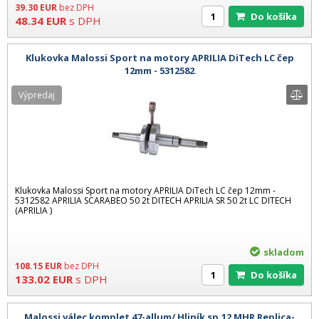
39.30
EUR
bez DPH
Do košíka
48.34
EUR
s DPH
Klukovka Malossi Sport na motory APRILIA DiTech LC čep
12mm - 5312582
Výpredaj
Klukovka Malossi Sport na motory APRILIA DiTech LC čep 12mm -
5312582 APRILIA SCARABEO 50 2t DITECH APRILIA SR 50 2t LC DITECH
(APRILIA )
skladom
108.15
EUR
bez DPH
Do košíka
133.02
EUR
s DPH
Malossi válec komplet 47-allum/ Hliník sp.12 MHR Replica-