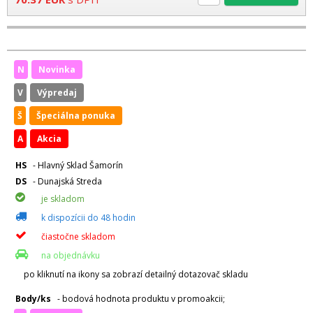
N
Novinka
V
Výpredaj
Š
Špeciálna ponuka
A
Akcia
HS
- Hlavný Sklad Šamorín
DS
- Dunajská Streda
je skladom
k dispozícii do 48 hodin
čiastočne skladom
na objednávku
po kliknutí na ikony sa zobrazí detailný dotazovač skladu
Body/ks
- bodová hodnota produktu v promoakcii;