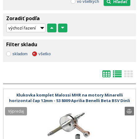
Hľadať
vo všetkých
Zoradiť podľa
Filter skladu
skladom
všetko
Klukovka komplet Malossi MHR na motory Minarelli
horizontal čap 12mm - 53 8009 Aprilia Benelli Beta BSV Dinli
Italjet Malaguti MBK
Výpredaj