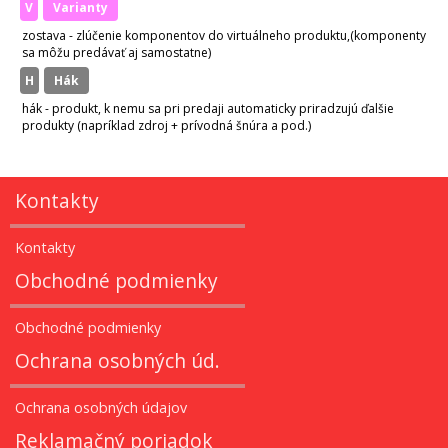
v
varianty
zostava - zlúčenie komponentov do virtuálneho produktu,(komponenty
sa môžu predávať aj samostatne)
H
hák
hák - produkt, k nemu sa pri predaji automaticky priradzujú ďalšie
produkty (napríklad zdroj + prívodná šnúra a pod.)
Kontakty
Kontakty
Obchodné podmienky
Obchodné podmienky
Ochrana osobných úd.
Ochrana osobných údajov
Reklamačný poriadok