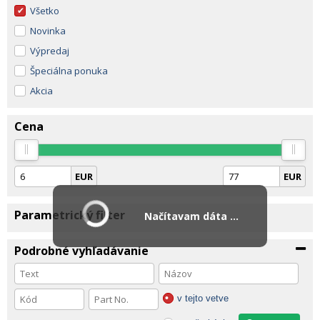
Všetko
Novinka
Výpredaj
Špeciálna ponuka
Akcia
Cena
EUR
EUR
Parametrický filter
Načítavam dáta ...
Podrobné vyhľadávanie
v tejto vetve