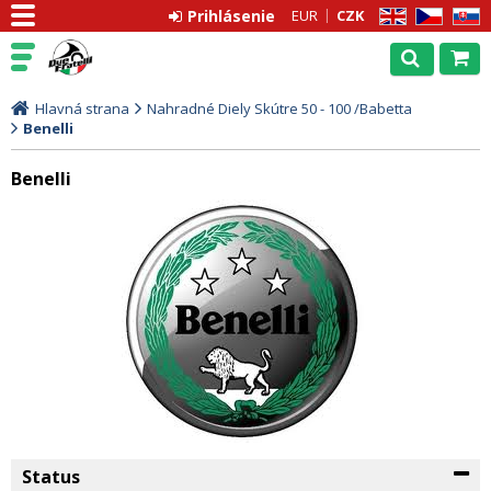
Prihlásenie
EUR
CZK
EN
CZ
SK
Hlavná strana
Nahradné Diely Skútre 50 - 100 /Babetta
Benelli
Benelli
Status