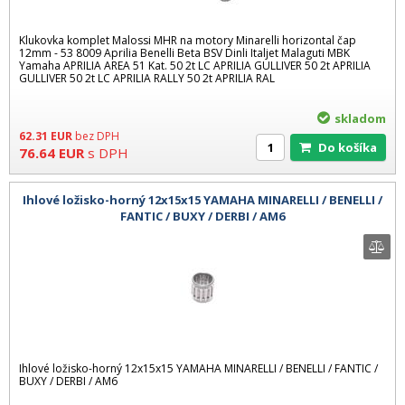
Klukovka komplet Malossi MHR na motory Minarelli horizontal čap
12mm - 53 8009 Aprilia Benelli Beta BSV Dinli Italjet Malaguti MBK
Yamaha APRILIA AREA 51 Kat. 50 2t LC APRILIA GULLIVER 50 2t APRILIA
GULLIVER 50 2t LC APRILIA RALLY 50 2t APRILIA RAL
skladom
62.31
EUR
bez DPH
Do košíka
76.64
EUR
s DPH
Ihlové ložisko-horný 12x15x15 YAMAHA MINARELLI / BENELLI /
FANTIC / BUXY / DERBI / AM6
Ihlové ložisko-horný 12x15x15 YAMAHA MINARELLI / BENELLI / FANTIC /
BUXY / DERBI / AM6