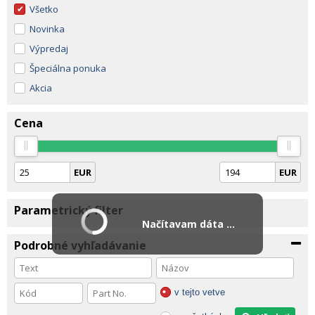
Všetko
Novinka
Výpredaj
Špeciálna ponuka
Akcia
Cena
EUR
EUR
Parametrický filter
Načítavam dáta ...
Podrobné vyhľadávanie
v tejto vetve