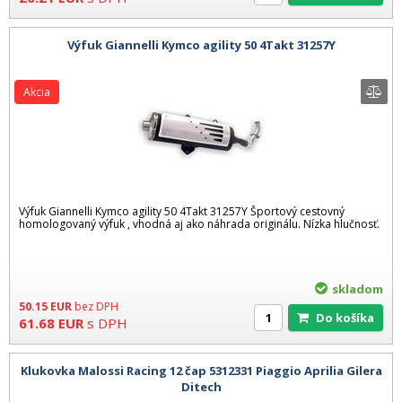
Výfuk Giannelli Kymco agility 50 4Takt 31257Y
Akcia
Výfuk Giannelli Kymco agility 50 4Takt 31257Y Športový cestovný
homologovaný výfuk , vhodná aj ako náhrada originálu. Nízka hlučnosť.
skladom
50.15
EUR
bez DPH
Do košíka
61.68
EUR
s DPH
Klukovka Malossi Racing 12 čap 5312331 Piaggio Aprilia Gilera
Ditech