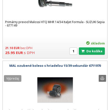
Primárny prevod Malossi HTQ MHR 14/34 Italjet Formula - SUZUKI Sepia
- 677149
skladom
21.10
EUR
bez DPH
Do košíka
25.95
EUR
s DPH
MAL ozubené koleso s hriadeľou 15/39 sekundár 6711970
Výpredaj