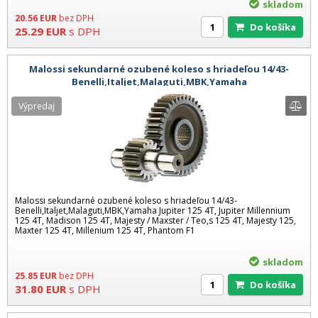
skladom
20.56
EUR
bez DPH
Do košíka
25.29
EUR
s DPH
Malossi sekundarné ozubené koleso s hriadeľou 14/43-
Benelli,Italjet,Malaguti,MBK,Yamaha
Výpredaj
Malossi sekundarné ozubené koleso s hriadeľou 14/43-
Benelli,Italjet,Malaguti,MBK,Yamaha Jupiter 125 4T, Jupiter Millennium
125 4T, Madison 125 4T, Majesty / Maxster / Teo,s 125 4T, Majesty 125,
Maxter 125 4T, Millenium 125 4T, Phantom F1
skladom
25.85
EUR
bez DPH
Do košíka
31.80
EUR
s DPH