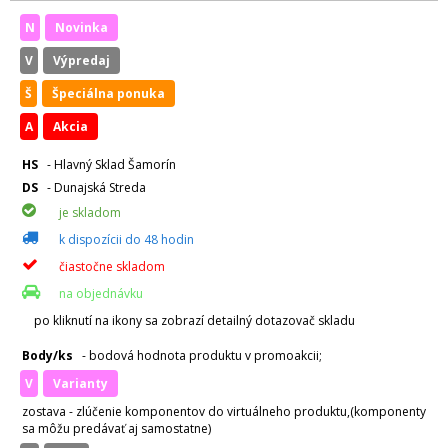
N
Novinka
V
Výpredaj
Š
Špeciálna ponuka
A
Akcia
HS
- Hlavný Sklad Šamorín
DS
- Dunajská Streda
je skladom
k dispozícii do 48 hodin
čiastočne skladom
na objednávku
po kliknutí na ikony sa zobrazí detailný dotazovač skladu
Body/ks
- bodová hodnota produktu v promoakcii;
v
varianty
zostava - zlúčenie komponentov do virtuálneho produktu,(komponenty
sa môžu predávať aj samostatne)