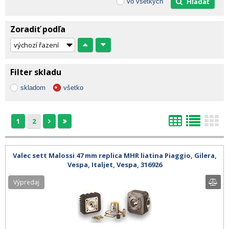
Hľadať
vo všetkých
Zoradiť podľa
Filter skladu
skladom
všetko
1
2
Valec sett Malossi 47 mm replica MHR liatina Piaggio, Gilera,
Vespa, Italjet, Vespa, 316926
Výpredaj