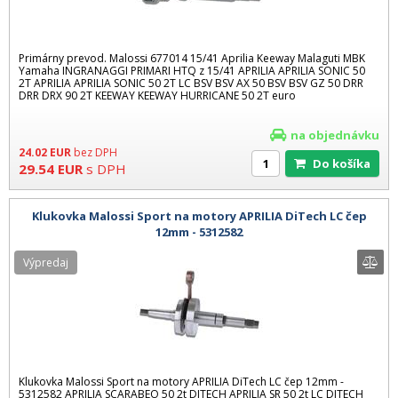
Primárny prevod. Malossi 677014 15/41 Aprilia Keeway Malaguti MBK
Yamaha INGRANAGGI PRIMARI HTQ z 15/41 APRILIA APRILIA SONIC 50
2T APRILIA APRILIA SONIC 50 2T LC BSV BSV AX 50 BSV BSV GZ 50 DRR
DRR DRX 90 2T KEEWAY KEEWAY HURRICANE 50 2T euro
na objednávku
24.02
EUR
bez DPH
Do košíka
29.54
EUR
s DPH
Klukovka Malossi Sport na motory APRILIA DiTech LC čep
12mm - 5312582
Výpredaj
Klukovka Malossi Sport na motory APRILIA DiTech LC čep 12mm -
5312582 APRILIA SCARABEO 50 2t DITECH APRILIA SR 50 2t LC DITECH