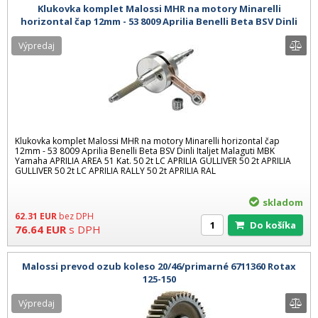
Klukovka komplet Malossi MHR na motory Minarelli
horizontal čap 12mm - 53 8009 Aprilia Benelli Beta BSV Dinli
Italjet Malaguti MBK
Výpredaj
Klukovka komplet Malossi MHR na motory Minarelli horizontal čap
12mm - 53 8009 Aprilia Benelli Beta BSV Dinli Italjet Malaguti MBK
Yamaha APRILIA AREA 51 Kat. 50 2t LC APRILIA GULLIVER 50 2t APRILIA
GULLIVER 50 2t LC APRILIA RALLY 50 2t APRILIA RAL
skladom
62.31
EUR
bez DPH
Do košíka
76.64
EUR
s DPH
Malossi prevod ozub koleso 20/46/primarné 6711360 Rotax
125-150
Výpredaj