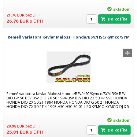
skladom
21.76
EUR
bez DPH
Do košíka
26.76
EUR
s DPH
Remeň variatora Kevlar Malossi Honda/BSV/HSC/Kymco/SYM
Remeň variatora Kevlar Malossi Honda/BSV/HSC/Kymco/SYM BSV BSV
DIO GP 50 BSV BSV DIO ZX 50 1994 BSV BSV DIO ZX 50 <-1993 HONDA
HONDA DIO ZX 50 2T 1994 HONDA HONDA DIO G 50 2T HONDA
HONDA DIO ZX 50 2T <-1993 HSC HSC SC 01 L 50 KYMCO KYMCO DJ X 5
skladom
20.98
EUR
bez DPH
Do košíka
25.81
EUR
s DPH