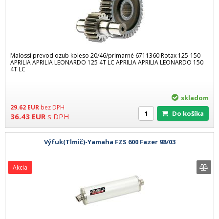
Malossi prevod ozub koleso 20/46/primarné 6711360 Rotax 125-150
APRILIA APRILIA LEONARDO 125 4T LC APRILIA APRILIA LEONARDO 150
4T LC
skladom
29.62
EUR
bez DPH
Do košíka
36.43
EUR
s DPH
Výfuk(Tlmič)-Yamaha FZS 600 Fazer 98/03
Akcia