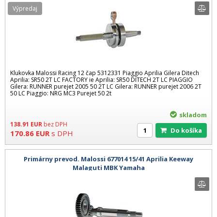
Výpredaj
Klukovka Malossi Racing 12 čap 5312331 Piaggio Aprilia Gilera Ditech
Aprilia: SR50 2T LC FACTORY ie Aprilia: SR50 DITECH 2T LC PIAGGIO
Gilera: RUNNER purejet 2005 50 2T LC Gilera: RUNNER purejet 2006 2T
50 LC Piaggio: NRG MC3 Purejet 50 2t
skladom
138.91
EUR
bez DPH
Do košíka
170.86
EUR
s DPH
Primárny prevod. Malossi 677014 15/41 Aprilia Keeway
Malaguti MBK Yamaha