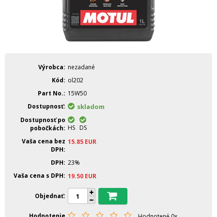
Výrobca
nezadané
Kód
ol202
Part No.
15W50
Dostupnosť
skladom
Dostupnosť po
HS
DS
pobočkách
Vaša cena bez
15.85
EUR
DPH
DPH
23%
Vaša cena s DPH
19.50
EUR
Objednať
Hodnotenie
Hodnotené 0x