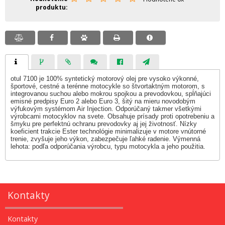
produktu
otul 7100 je 100% syntetický motorový olej pre vysoko výkonné,
športové, cestné a terénne motocykle so štvortaktným motorom, s
integrovanou suchou alebo mokrou spojkou a prevodovkou, spĺňajúci
emisné predpisy Euro 2 alebo Euro 3, šitý na mieru novodobým
výfukovým systémom Air Injection. Odporúčaný takmer všetkými
výrobcami motocyklov na svete. Obsahuje prísady proti opotrebeniu a
šmyku pre perfektnú ochranu prevodovky aj jej životnosť. Nízky
koeficient trakcie Ester technológie minimalizuje v motore vnútorné
trenie, zvyšuje jeho výkon, zabezpečuje ľahké radenie. Výmenná
lehota: podľa odporúčania výrobcu, typu motocykla a jeho použitia.
Kontakty
Kontakty