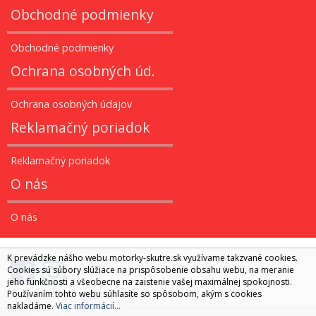
Obchodné podmienky
Obchodné podmienky
Ochrana osobných úd.
Ochrana osobných údajov
Reklamačný poriadok
Reklamačný poriadok
O nás
O nás
K prevádzke nášho webu motorky-skutre.sk využívame takzvané cookies.
Cookies sú súbory slúžiace na prispôsobenie obsahu webu, na meranie
jeho funkčnosti a všeobecne na zaistenie vašej maximálnej spokojnosti.
Používaním tohto webu súhlasíte so spôsobom, akým s cookies
nakladáme.
Viac informácií...