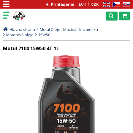
Prihlásenie
EUR
CZK
EN
CZ
SK
Hlavná strana
Motul Oleje - Mazivá - kozmetika
Motorové oleje
15W50
Motul 7100 15W50 4T 1L