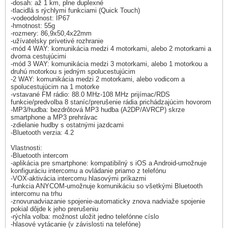
-dosah: až 1 km, plne duplexné
-tlacidlá s rýchlymi funkciami (Quick Touch)
-vodeodolnost: IP67
-hmotnost: 55g
-rozmery: 86,9x50,4x22mm
-užívatelsky prívetivé rozhranie
-mód 4 WAY: komunikácia medzi 4 motorkami, alebo 2 motorkami a
dvoma cestujúcimi
-mód 3 WAY: komunikácia medzi 3 motorkami, alebo 1 motorkou a
druhú motorkou s jedným spolucestujúcim
-2 WAY: komunikácia medzi 2 motorkami, alebo vodicom a
spolucestujúcim na 1 motorke
-vstavané FM rádio: 88.0 MHz-108 MHz prijímac/RDS
funkcie/predvolba 8 staníc/prerušenie rádia prichádzajúcim hovorom
-MP3/hudba: bezdrôtová MP3 hudba (A2DP/AVRCP) skrze
smartphone a MP3 prehrávac
-zdielanie hudby s ostatnými jazdcami
-Bluetooth verzia: 4.2
Vlastnosti:
-Bluetooth intercom
-aplikácia pre smartphone: kompatibilný s iOS a Android-umožnuje
konfiguráciu intercomu a ovládanie priamo z telefónu
-VOX-aktivácia intercomu hlasovými príkazmi
-funkcia ANYCOM-umožnuje komunikáciu so všetkými Bluetooth
intercomu na trhu
-znovunadviazanie spojenie-automaticky znova nadviaže spojenie
pokial dôjde k jeho prerušeniu
-rýchla volba: možnost uložit jedno telefónne císlo
-hlasové vytácanie (v závislosti na telefóne)