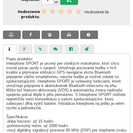
Hodnotenie
Hodnotené 0x
produktu
Popis produktu:
Interphone SPORT je urcený pre všetkých motorkárov, ktorí chcú
zostat pocas jazdy v spojení. Umožnuje pocúvanie hudby v hi-fi
kvalite a prijímanie inštrukcií GPS navigácie skrze Bluetooth
pripojenie vášho smartphnonu, navyše hudbu je možné zdielat so
spolucestujúcimi. Interphone SPORT je vybavený funkciami, ktoré
umožnujú pripojenie k akémukolvek Bluetooth intercomu na trhu.
Môže byt hlasovo aktivovaný (VOX) a automaticky znova nadviaže
spojenie pokial dôjde k jeho prerušeniu. S Interphone SPORT môžete
nepretržite viest komunikáciu s vašimi spolucestujúcimi, ktorú
zabezpecí dlhá výdrž batérie. Inštalácia Interphone na prilbu je velmi
rýchla a jednoduchá.
Špecifikácia:
-doba hovorov: až 15 hodín
-pohotovostný režim: až 1000 hodín
-nový digitálny signálový procesor 80 MHz (DSP) pre zlepšenie zvuku