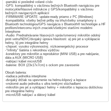
-pamätá si posledné volané císlo
-GPS: kompatibilný s väcšinou bežných Bluetooth navigáciou pre
motocykle/hlasové inštrukcie z GPS/kompatibilný s väcšinou
bežných navigacných aplikácií
-FIRMWARE UPDATE: update-ready priamo z PC (Windows)
-kompatibilita: všetky bežné prilby na trhu/všetky smartphony s
Bluetooth technológiou/GPS navigácia s Bluetooth® technológie a HF
profilom/intercomu iných znaciek/všetkými staršími modelmi
Interphone
-Audio: Prednahrávanie hlasových správ/smerový mikrofón odolný
proti vetru/NDVC/dvojaký úprava hlasitosti: a) pre jet a vyklápacie
helmy, b) pre integrálne helmy
-chipset: vysoko výkonnostný, nízkoenergetický procesor
-"Infinity" batéria s rekordnou výdržou
-konektory pre mikrofón a reproduktor (MINI USB) a pre nabíjanie,
dáta a AUX (MICRO USB)
-nabíjací kábel microUSB
-balenie: BOX (23x17x7cm) s ockom pre zavesenie
Obsah balenia:
-riadiaca jednotka interphone
-dvojaký držiak na upevnenie na helmu-klipový a lepiace
-vnútorné audio jednotka s ultra tenkými slúchadlami
-mikrofón pre jet a vyklápací helmy + mikrofón s lepiacou doštickou
pre integrálne helmy
-microUSB nabíjací a dátový kábel