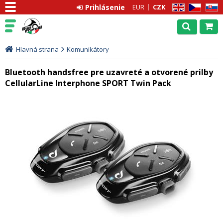
Prihlásenie
EUR
CZK
EN
CZ
SK
Hlavná strana
Komunikátory
Bluetooth handsfree pre uzavreté a otvorené prilby
CellularLine Interphone SPORT Twin Pack