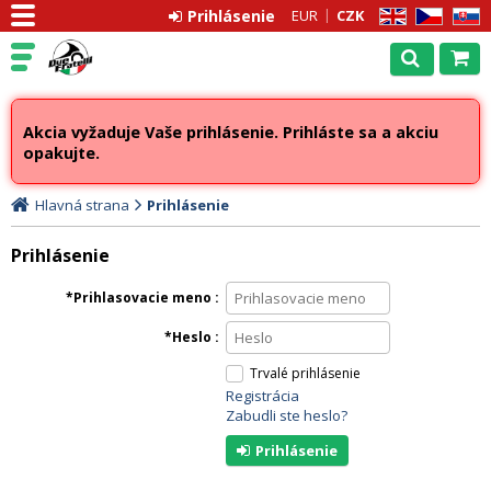
Prihlásenie
EUR
CZK
EN
CZ
SK
Akcia vyžaduje Vaše prihlásenie. Prihláste sa a akciu
opakujte.
Hlavná strana
Prihlásenie
Prihlásenie
Prihlasovacie meno
Heslo
Trvalé prihlásenie
Registrácia
Zabudli ste heslo?
Prihlásenie